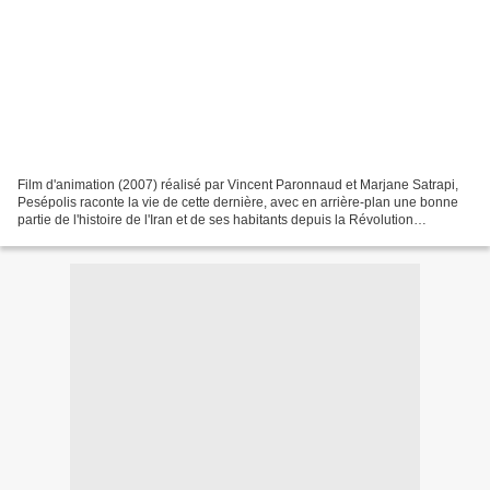
Film d'animation (2007) réalisé par Vincent Paronnaud et Marjane Satrapi,
Pesépolis raconte la vie de cette dernière, avec en arrière-plan une bonne
partie de l'histoire de l'Iran et de ses habitants depuis la Révolution
Islamique. Ce film est adapté...