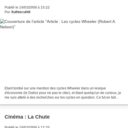
Publié le 14/03/2008 à 15:22
Par
Xuihtecuhtli
Etant tombé sur une mention des cycles Wheeler dans un lexique
d'économie (le Dalloz pour ne pas le citer), et étant quelqu'un de curieux, je
me suis attelé à des recherches sur les cycles en question. Ce fut en fait
assez infructueux. Google m'a toutefois...
Cinéma : La Chute
Publié le 10/03/2008 à 12:25