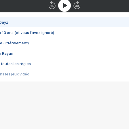
 DayZ
 a 13 ans (et vous l'avez ignoré)
e (littéralement)
im Rayan
 toutes les règles
s les jeux vidéo
us choquant de Rockstar ? - Le scandale BULLY
e plus moche de Steam
du RÊVE tourne au CAUCHEMAR
pendant 8 heures
it… à tort